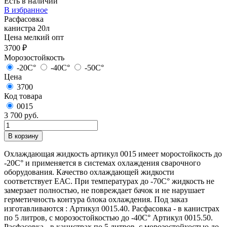
Есть в наличии
В избранное
Расфасовка
канистра 20л
Цена мелкий опт
3700 ₽
Морозостойкость
-20C°
-40C°
-50C°
Цена
3700
Код товара
0015
3 700 руб.
Охлаждающая жидкость артикул 0015 имеет моростойкость до
-20C° и применяется в системах охлаждения сварочного
оборудования. Качество охлаждающей жидкости
соответствует ЕАС. При температурах до -70C° жидкость не
замерзает полностью, не повреждает бачок и не нарушает
герметичность контура блока охлаждения. Под заказ
изготавливаются : Артикул 0015.40. Расфасовка - в канистрах
по 5 литров, с морозостойкостью до -40C° Артикул 0015.50.
Расфасовка - в канистрах по 5 литров, с морозостойкостью до