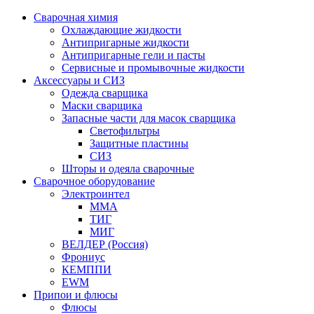
Сварочная химия
Охлаждающие жидкости
Антипригарные жидкости
Антипригарные гели и пасты
Сервисные и промывочные жидкости
Аксессуары и СИЗ
Одежда сварщика
Маски сварщика
Запасные части для масок сварщика
Светофильтры
Защитные пластины
СИЗ
Шторы и одеяла сварочные
Сварочное оборудование
Электроинтел
ММА
ТИГ
МИГ
ВЕЛДЕР (Россия)
Фрониус
КЕМППИ
EWM
Припои и флюсы
Флюсы