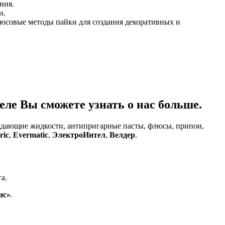
ния.
и.
юсовые методы пайки для создания декоративных и
ле Вы сможете узнать о нас больше.
аждающие жидкости, антипригарные пасты, флюсы, припои,
ric
,
Evermatic
,
ЭлектроИнтел
,
Велдер
.
а.
ис»
.