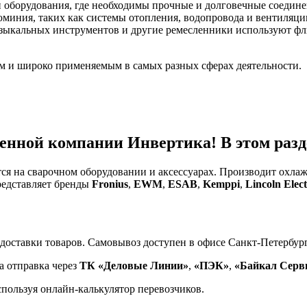
 оборудования, где необходимы прочные и долговечные соедине
юминия, таких как системы отопления, водопровода и вентиляци
зыкальных инструментов и другие ремесленники используют фл
м и широко применяемым в самых разных сферах деятельности.
енной компании Инвертика! В этом разде
тся на сварочном оборудовании и аксессуарах. Производит охл
редставляет бренды
Fronius
,
EWM
,
ESAB
,
Kemppi
,
Lincoln Elect
доставки товаров. Самовывоз доступен в офисе Санкт-Петербург
а отправка через
ТК «Деловые Линии»
,
«ПЭК»
,
«Байкал Серв
спользуя онлайн-калькулятор перевозчиков.