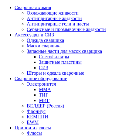
Сварочная химия
Охлаждающие жидкости
Антипригарные жидкости
Антипригарные гели и пасты
Сервисные и промывочные жидкости
Аксессуары и СИЗ
Одежда сварщика
Маски сварщика
Запасные части для масок сварщика
Светофильтры
Защитные пластины
СИЗ
Шторы и одеяла сварочные
Сварочное оборудование
Электроинтел
ММА
ТИГ
МИГ
ВЕЛДЕР (Россия)
Фрониус
КЕМППИ
EWM
Припои и флюсы
Флюсы