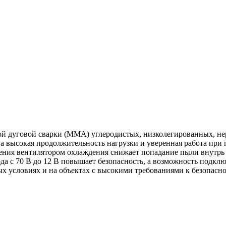
ой дуговой сварки (MMA) углеродистых, низколегированных, н
 а высокая продолжительность нагрузки и уверенная работа пр
ления вентилятором охлаждения снижает попадание пыли внутрь 
а с 70 В до 12 В повышает безопасность, а возможность подклю
ых условиях и на объектах с высокими требованиями к безопасно