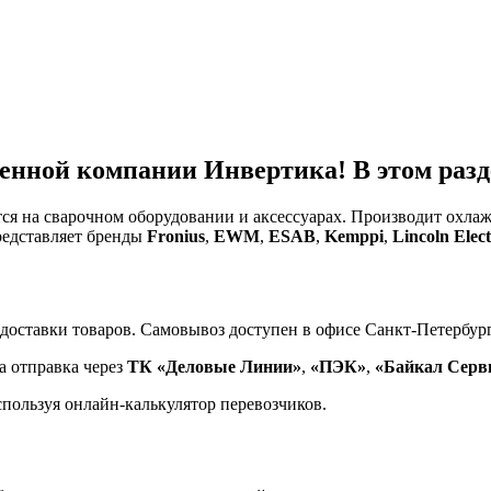
енной компании Инвертика! В этом разде
тся на сварочном оборудовании и аксессуарах. Производит охл
редставляет бренды
Fronius
,
EWM
,
ESAB
,
Kemppi
,
Lincoln Elect
доставки товаров. Самовывоз доступен в офисе Санкт-Петербург
а отправка через
ТК «Деловые Линии»
,
«ПЭК»
,
«Байкал Серв
спользуя онлайн-калькулятор перевозчиков.