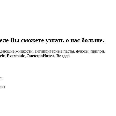
ле Вы сможете узнать о нас больше.
аждающие жидкости, антипригарные пасты, флюсы, припои,
ric
,
Evermatic
,
ЭлектроИнтел
,
Велдер
.
а.
ис»
.