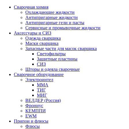
Сварочная химия
Охлаждающие жидкости
Антипригарные жидкости
Антипригарные гели и пасты
Сервисные и промывочные жидкости
Аксессуары и СИЗ
Одежда сварщика
Маски сварщика
Запасные части для масок сварщика
Светофильтры
Защитные пластины
СИЗ
Шторы и одеяла сварочные
Сварочное оборудование
Электроинтел
ММА
ТИГ
МИГ
ВЕЛДЕР (Россия)
Фрониус
КЕМППИ
EWM
Припои и флюсы
Флюсы