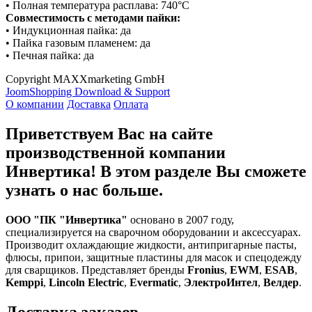
• Полная температура расплава: 740°C
Совместимость с методами пайки:
• Индукционная пайка: да
• Пайка газовым пламенем: да
• Печная пайка: да
Copyright MAXXmarketing GmbH
JoomShopping Download & Support
О компании
Доставка
Оплата
Приветствуем Вас на сайте
производственной компании
Инвертика! В этом разделе Вы сможете
узнать о нас больше.
ООО "ПК "Инвертика"
основано в 2007 году,
специализируется на сварочном оборудовании и аксессуарах.
Производит охлаждающие жидкости, антипригарные пасты,
флюсы, припои, защитные пластины для масок и спецодежду
для сварщиков. Представляет бренды
Fronius
,
EWM
,
ESAB
,
Kemppi
,
Lincoln Electric
,
Evermatic
,
ЭлектроИнтел
,
Велдер
.
Доставка заказов