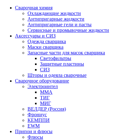
Сварочная химия
Охлаждающие жидкости
Антипригарные жидкости
Антипригарные гели и пасты
Сервисные и промывочные жидкости
Аксессуары и СИЗ
Одежда сварщика
Маски сварщика
Запасные части для масок сварщика
Светофильтры
Защитные пластины
СИЗ
Шторы и одеяла сварочные
Сварочное оборудование
Электроинтел
ММА
ТИГ
МИГ
ВЕЛДЕР (Россия)
Фрониус
КЕМППИ
EWM
Припои и флюсы
Флюсы