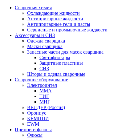
Сварочная химия
Охлаждающие жидкости
Антипригарные жидкости
Антипригарные гели и пасты
Сервисные и промывочные жидкости
Аксессуары и СИЗ
Одежда сварщика
Маски сварщика
Запасные части для масок сварщика
Светофильтры
Защитные пластины
СИЗ
Шторы и одеяла сварочные
Сварочное оборудование
Электроинтел
ММА
ТИГ
МИГ
ВЕЛДЕР (Россия)
Фрониус
КЕМППИ
EWM
Припои и флюсы
Флюсы