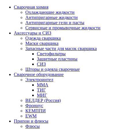
Сварочная химия
Охлаждающие жидкости
Антипригарные жидкости
Антипригарные гели и пасты
Сервисные и промывочные жидкости
Аксессуары и СИЗ
Одежда сварщика
Маски сварщика
Запасные части для масок сварщика
Светофильтры
Защитные пластины
СИЗ
Шторы и одеяла сварочные
Сварочное оборудование
Электроинтел
ММА
ТИГ
МИГ
ВЕЛДЕР (Россия)
Фрониус
КЕМППИ
EWM
Припои и флюсы
Флюсы