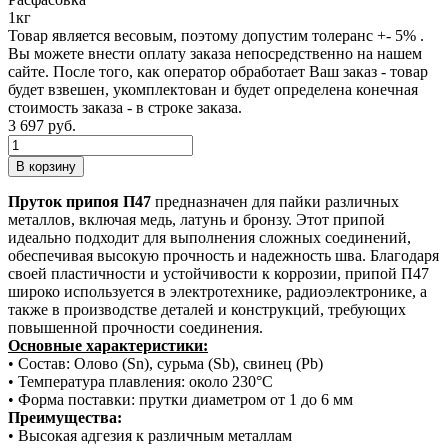
1кг
Товар является весовым, поэтому допустим толеранс +- 5% .
Вы можете внести оплату заказа непосредственно на нашем
сайте. После того, как оператор обработает Ваш заказ - товар
будет взвешен, укомплектован и будет определена конечная
стоимость заказа - в строке заказа.
3 697 руб.
Пруток припоя П47
предназначен для пайки различных
металлов, включая медь, латунь и бронзу. Этот припой
идеально подходит для выполнения сложных соединений,
обеспечивая высокую прочность и надежность шва. Благодаря
своей пластичности и устойчивости к коррозии, припой П47
широко используется в электротехнике, радиоэлектронике, а
также в производстве деталей и конструкций, требующих
повышенной прочности соединения.
Основные характеристики:
• Состав: Олово (Sn), сурьма (Sb), свинец (Pb)
• Температура плавления: около 230°C
• Форма поставки: прутки диаметром от 1 до 6 мм
Преимущества:
• Высокая адгезия к различным металлам