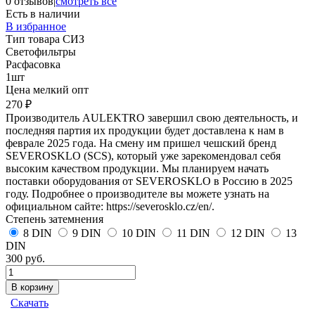
0 отзывов
|
смотреть все
Есть в наличии
В избранное
Тип товара СИЗ
Светофильтры
Расфасовка
1шт
Цена мелкий опт
270 ₽
Производитель AULEKTRO завершил свою деятельность, и
последняя партия их продукции будет доставлена к нам в
феврале 2025 года. На смену им пришел чешский бренд
SEVEROSKLO (SCS), который уже зарекомендовал себя
высоким качеством продукции. Мы планируем начать
поставки оборудования от SEVEROSKLO в Россию в 2025
году. Подробнее о производителе вы можете узнать на
официальном сайте: https://severosklo.cz/en/.
Степень затемнения
8 DIN
9 DIN
10 DIN
11 DIN
12 DIN
13
DIN
300 руб.
Скачать