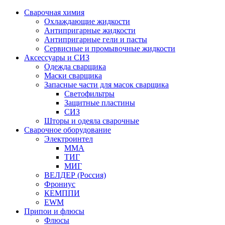
Сварочная химия
Охлаждающие жидкости
Антипригарные жидкости
Антипригарные гели и пасты
Сервисные и промывочные жидкости
Аксессуары и СИЗ
Одежда сварщика
Маски сварщика
Запасные части для масок сварщика
Светофильтры
Защитные пластины
СИЗ
Шторы и одеяла сварочные
Сварочное оборудование
Электроинтел
ММА
ТИГ
МИГ
ВЕЛДЕР (Россия)
Фрониус
КЕМППИ
EWM
Припои и флюсы
Флюсы