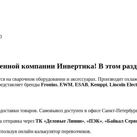
0
енной компании Инвертика! В этом разде
тся на сварочном оборудовании и аксессуарах. Производит охл
редставляет бренды
Fronius
,
EWM
,
ESAB
,
Kemppi
,
Lincoln Elect
доставки товаров. Самовывоз доступен в офисе Санкт-Петербург
а отправка через
ТК «Деловые Линии»
,
«ПЭК»
,
«Байкал Серв
спользуя онлайн-калькулятор перевозчиков.