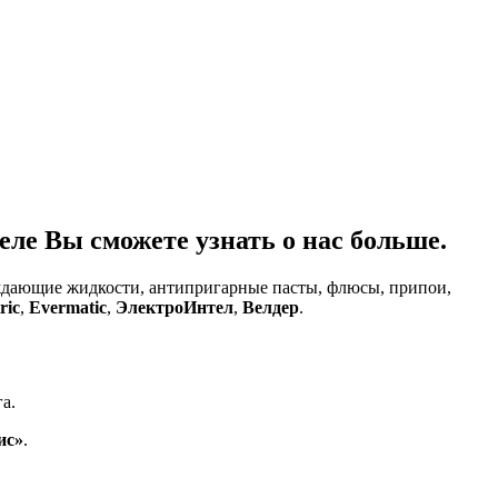
ле Вы сможете узнать о нас больше.
аждающие жидкости, антипригарные пасты, флюсы, припои,
ric
,
Evermatic
,
ЭлектроИнтел
,
Велдер
.
а.
ис»
.