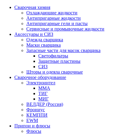
Сварочная химия
Охлаждающие жидкости
Антипригарные жидкости
Антипригарные гели и пасты
Сервисные и промывочные жидкости
Аксессуары и СИЗ
Одежда сварщика
Маски сварщика
Запасные части для масок сварщика
Светофильтры
Защитные пластины
СИЗ
Шторы и одеяла сварочные
Сварочное оборудование
Электроинтел
ММА
ТИГ
МИГ
ВЕЛДЕР (Россия)
Фрониус
КЕМППИ
EWM
Припои и флюсы
Флюсы