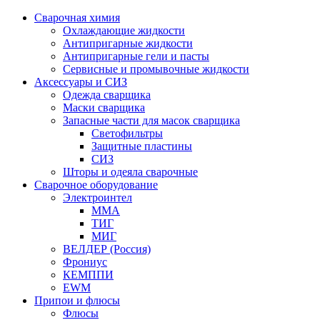
Сварочная химия
Охлаждающие жидкости
Антипригарные жидкости
Антипригарные гели и пасты
Сервисные и промывочные жидкости
Аксессуары и СИЗ
Одежда сварщика
Маски сварщика
Запасные части для масок сварщика
Светофильтры
Защитные пластины
СИЗ
Шторы и одеяла сварочные
Сварочное оборудование
Электроинтел
ММА
ТИГ
МИГ
ВЕЛДЕР (Россия)
Фрониус
КЕМППИ
EWM
Припои и флюсы
Флюсы