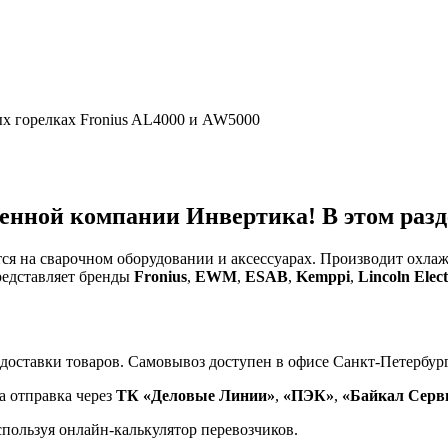
ых горелках Fronius AL4000 и AW5000
енной компании Инвертика! В этом разде
тся на сварочном оборудовании и аксессуарах. Производит охл
редставляет бренды
Fronius
,
EWM
,
ESAB
,
Kemppi
,
Lincoln Elect
доставки товаров. Самовывоз доступен в офисе Санкт-Петербург
а отправка через
ТК «Деловые Линии»
,
«ПЭК»
,
«Байкал Серв
спользуя онлайн-калькулятор перевозчиков.