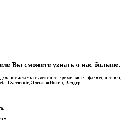
ле Вы сможете узнать о нас больше.
аждающие жидкости, антипригарные пасты, флюсы, припои,
ric
,
Evermatic
,
ЭлектроИнтел
,
Велдер
.
а.
ис»
.