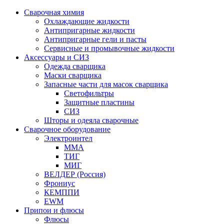
Сварочная химия
Охлаждающие жидкости
Антипригарные жидкости
Антипригарные гели и пасты
Сервисные и промывочные жидкости
Аксессуары и СИЗ
Одежда сварщика
Маски сварщика
Запасные части для масок сварщика
Светофильтры
Защитные пластины
СИЗ
Шторы и одеяла сварочные
Сварочное оборудование
Электроинтел
ММА
ТИГ
МИГ
ВЕЛДЕР (Россия)
Фрониус
КЕМППИ
EWM
Припои и флюсы
Флюсы