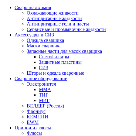
Сварочная химия
Охлаждающие жидкости
Антипригарные жидкости
Антипригарные гели и пасты
Сервисные и промывочные жидкости
Аксессуары и СИЗ
Одежда сварщика
Маски сварщика
Запасные части для масок сварщика
Светофильтры
Защитные пластины
СИЗ
Шторы и одеяла сварочные
Сварочное оборудование
Электроинтел
ММА
ТИГ
МИГ
ВЕЛДЕР (Россия)
Фрониус
КЕМППИ
EWM
Припои и флюсы
Флюсы