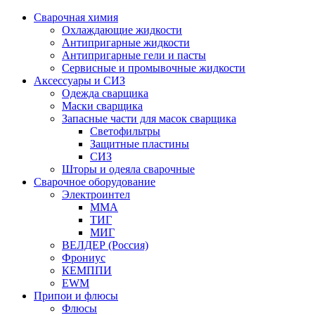
Сварочная химия
Охлаждающие жидкости
Антипригарные жидкости
Антипригарные гели и пасты
Сервисные и промывочные жидкости
Аксессуары и СИЗ
Одежда сварщика
Маски сварщика
Запасные части для масок сварщика
Светофильтры
Защитные пластины
СИЗ
Шторы и одеяла сварочные
Сварочное оборудование
Электроинтел
ММА
ТИГ
МИГ
ВЕЛДЕР (Россия)
Фрониус
КЕМППИ
EWM
Припои и флюсы
Флюсы