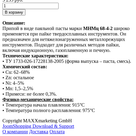
Описание:
Припой в виде паяльной пасты марки
МНМц 68-4-2
широко
применяется при пайке твердосплавных инструментов. Он
предназначен для нетяжелонагруженных металлорежущих
инструментов. Подходит для различных методов пайки,
включая индукционную, газопламенную и печную.
Технические характеристики:
• ТУ 1733-026-17228138-2005 (форма выпуска – паста, смесь).
Химический состав:
• Cu: 62–68%
• Zn: остальное
• Ni: 4–5%
• Mn: 1,5–2,5%
• Примеси: не более 0,3%.
Физико-механические свойства:
• Температура начала плавления: 915°C
• Температура полного расплавления: 975°C
Copyright MAXXmarketing GmbH
JoomShopping Download & Support
О компании
Доставка
Оплата