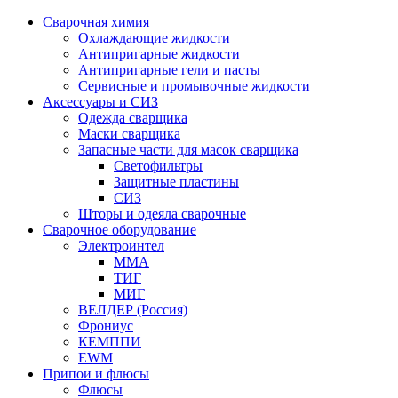
Сварочная химия
Охлаждающие жидкости
Антипригарные жидкости
Антипригарные гели и пасты
Сервисные и промывочные жидкости
Аксессуары и СИЗ
Одежда сварщика
Маски сварщика
Запасные части для масок сварщика
Светофильтры
Защитные пластины
СИЗ
Шторы и одеяла сварочные
Сварочное оборудование
Электроинтел
ММА
ТИГ
МИГ
ВЕЛДЕР (Россия)
Фрониус
КЕМППИ
EWM
Припои и флюсы
Флюсы