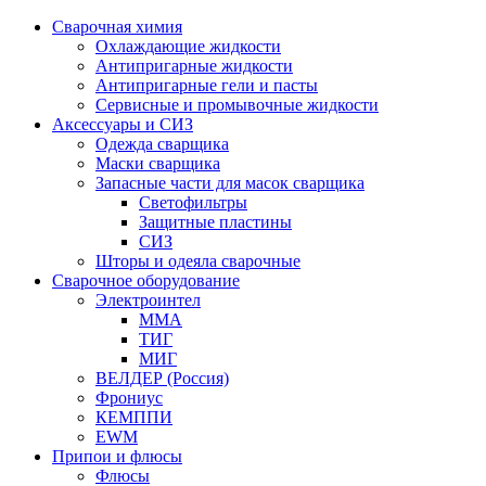
Сварочная химия
Охлаждающие жидкости
Антипригарные жидкости
Антипригарные гели и пасты
Сервисные и промывочные жидкости
Аксессуары и СИЗ
Одежда сварщика
Маски сварщика
Запасные части для масок сварщика
Светофильтры
Защитные пластины
СИЗ
Шторы и одеяла сварочные
Сварочное оборудование
Электроинтел
ММА
ТИГ
МИГ
ВЕЛДЕР (Россия)
Фрониус
КЕМППИ
EWM
Припои и флюсы
Флюсы