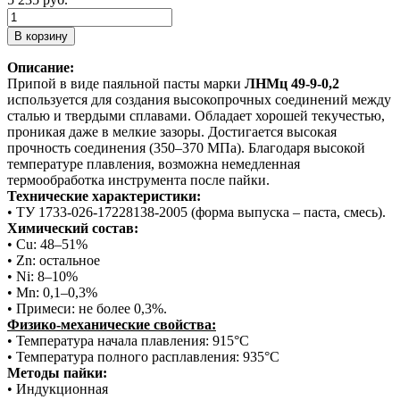
Описание:
Припой в виде паяльной пасты марки
ЛНМц 49-9-0,2
используется для создания высокопрочных соединений между
сталью и твердыми сплавами. Обладает хорошей текучестью,
проникая даже в мелкие зазоры. Достигается высокая
прочность соединения (350–370 МПа). Благодаря высокой
температуре плавления, возможна немедленная
термообработка инструмента после пайки.
Технические характеристики:
• ТУ 1733-026-17228138-2005 (форма выпуска – паста, смесь).
Химический состав:
• Cu: 48–51%
• Zn: остальное
• Ni: 8–10%
• Mn: 0,1–0,3%
• Примеси: не более 0,3%.
Физико-механические свойства:
• Температура начала плавления: 915°C
• Температура полного расплавления: 935°C
Методы пайки:
• Индукционная