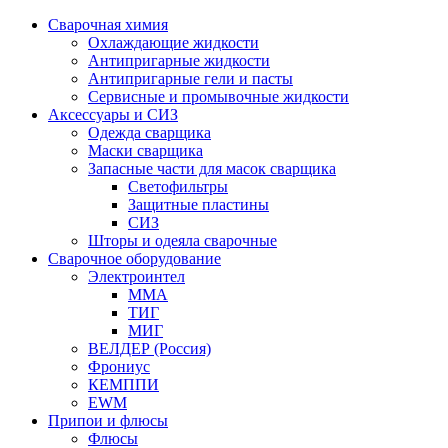
Сварочная химия
Охлаждающие жидкости
Антипригарные жидкости
Антипригарные гели и пасты
Сервисные и промывочные жидкости
Аксессуары и СИЗ
Одежда сварщика
Маски сварщика
Запасные части для масок сварщика
Светофильтры
Защитные пластины
СИЗ
Шторы и одеяла сварочные
Сварочное оборудование
Электроинтел
ММА
ТИГ
МИГ
ВЕЛДЕР (Россия)
Фрониус
КЕМППИ
EWM
Припои и флюсы
Флюсы