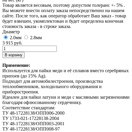
Товар является весовым, поэтому допустим толеранс +- 5% .
Вы можете внести оплату заказа непосредственно на нашем
сайте. После того, как оператор обработает Ваш заказ - товар
будет взвешен, укомплектован и будет определена конечная
стоимость заказа - в строке заказа.
Диаметр
2.0мм
2.8мм
3 915 руб.
Применение:
Используется для пайки меди и её сплавов вместо серебряных
припоев (до 15% Ag).
Подходит для автомобилестроения, производства
теплообменников, холодильного оборудования и
приборостроения.
Идеален для пайки латуни и меди с масляными загрязнениями
благодаря офлюсованному сердечнику.
Соответствие стандартам:
ТУ 48-17228138/ОПП006-2000
ТУ 1733-021-17228138-2004
ТУ 48-17228138/ОПП003-2001
ТУ 48-17228138/ОПП008-97