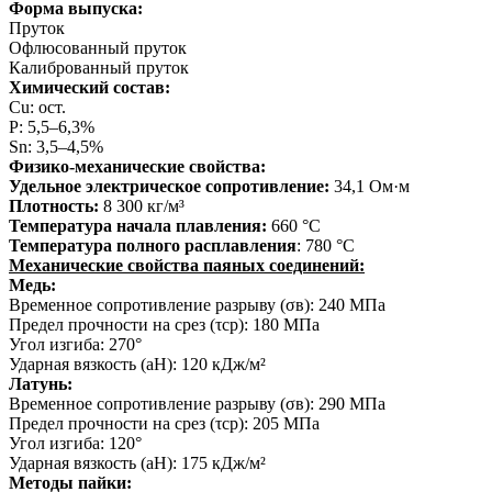
Форма выпуска:
Пруток
Офлюсованный пруток
Калиброванный пруток
Химический состав:
Cu: ост.
P: 5,5–6,3%
Sn: 3,5–4,5%
Физико-механические свойства:
Удельное электрическое сопротивление:
34,1 Ом·м
Плотность:
8 300 кг/м³
Температура начала плавления:
660 °C
Температура полного расплавления
: 780 °C
Механические свойства паяных соединений:
Медь:
Временное сопротивление разрыву (σв): 240 МПа
Предел прочности на срез (τср): 180 МПа
Угол изгиба: 270°
Ударная вязкость (aH): 120 кДж/м²
Латунь:
Временное сопротивление разрыву (σв): 290 МПа
Предел прочности на срез (τср): 205 МПа
Угол изгиба: 120°
Ударная вязкость (aH): 175 кДж/м²
Методы пайки: