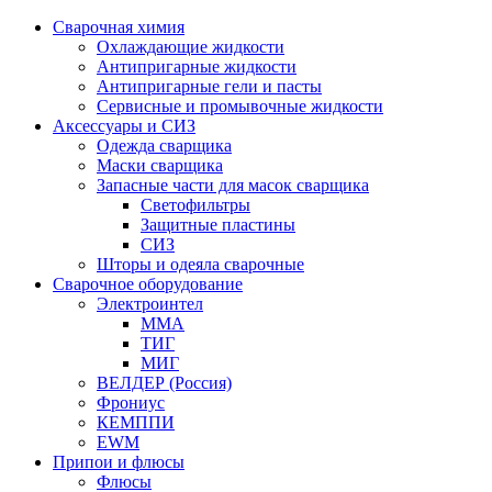
Сварочная химия
Охлаждающие жидкости
Антипригарные жидкости
Антипригарные гели и пасты
Сервисные и промывочные жидкости
Аксессуары и СИЗ
Одежда сварщика
Маски сварщика
Запасные части для масок сварщика
Светофильтры
Защитные пластины
СИЗ
Шторы и одеяла сварочные
Сварочное оборудование
Электроинтел
ММА
ТИГ
МИГ
ВЕЛДЕР (Россия)
Фрониус
КЕМППИ
EWM
Припои и флюсы
Флюсы