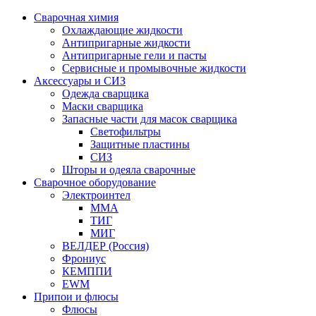
Сварочная химия
Охлаждающие жидкости
Антипригарные жидкости
Антипригарные гели и пасты
Сервисные и промывочные жидкости
Аксессуары и СИЗ
Одежда сварщика
Маски сварщика
Запасные части для масок сварщика
Светофильтры
Защитные пластины
СИЗ
Шторы и одеяла сварочные
Сварочное оборудование
Электроинтел
ММА
ТИГ
МИГ
ВЕЛДЕР (Россия)
Фрониус
КЕМППИ
EWM
Припои и флюсы
Флюсы