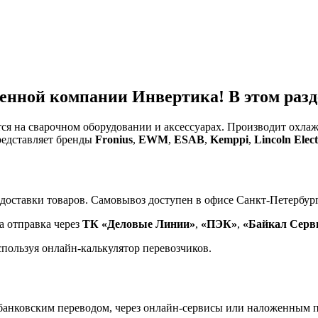
енной компании Инвертика! В этом разде
тся на сварочном оборудовании и аксессуарах. Производит охл
редставляет бренды
Fronius
,
EWM
,
ESAB
,
Kemppi
,
Lincoln Elect
доставки товаров. Самовывоз доступен в офисе Санкт-Петербург
а отправка через
ТК «Деловые Линии»
,
«ПЭК»
,
«Байкал Серв
спользуя онлайн-калькулятор перевозчиков.
банковским переводом, через онлайн-сервисы или наложенным п