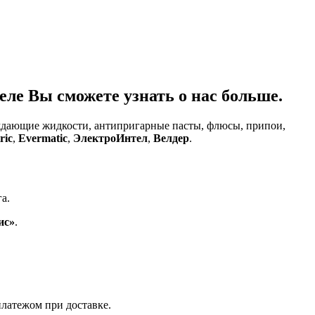
ле Вы сможете узнать о нас больше.
аждающие жидкости, антипригарные пасты, флюсы, припои,
ric
,
Evermatic
,
ЭлектроИнтел
,
Велдер
.
а.
ис»
.
латежом при доставке.