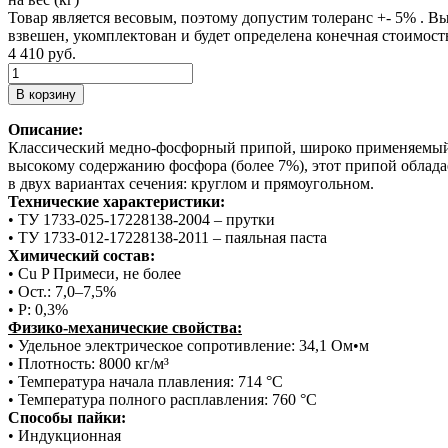
Товар является весовым, поэтому допустим толеранс +- 5% . Вы 
взвешен, укомплектован и будет определена конечная стоимость з
4 410 руб.
Описание:
Классический медно-фосфорный припой, широко применяемый п
высокому содержанию фосфора (более 7%), этот припой облада
в двух вариантах сечения: круглом и прямоугольном.
Технические характеристики:
• ТУ 1733-025-17228138-2004 – прутки
• ТУ 1733-012-17228138-2011 – паяльная паста
Химический состав:
• Cu P Примеси, не более
• Ост.: 7,0–7,5%
• P: 0,3%
Физико-механические свойства:
• Удельное электрическое сопротивление: 34,1 Ом•м
• Плотность: 8000 кг/м³
• Температура начала плавления: 714 °C
• Температура полного расплавления: 760 °C
Способы пайки:
• Индукционная