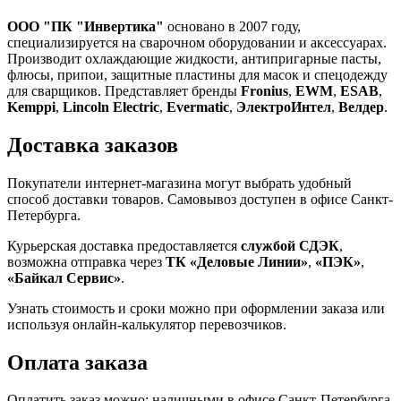
ООО "ПК "Инвертика"
основано в 2007 году,
специализируется на сварочном оборудовании и аксессуарах.
Производит охлаждающие жидкости, антипригарные пасты,
флюсы, припои, защитные пластины для масок и спецодежду
для сварщиков. Представляет бренды
Fronius
,
EWM
,
ESAB
,
Kemppi
,
Lincoln Electric
,
Evermatic
,
ЭлектроИнтел
,
Велдер
.
Доставка заказов
Покупатели интернет-магазина могут выбрать удобный
способ доставки товаров. Самовывоз доступен в офисе Санкт-
Петербурга.
Курьерская доставка предоставляется
службой СДЭК
,
возможна отправка через
ТК «Деловые Линии»
,
«ПЭК»
,
«Байкал Сервис»
.
Узнать стоимость и сроки можно при оформлении заказа или
используя онлайн-калькулятор перевозчиков.
Оплата заказа
Оплатить заказ можно: наличными в офисе Санкт-Петербурга,