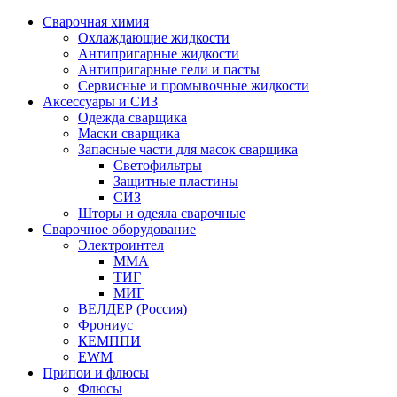
Сварочная химия
Охлаждающие жидкости
Антипригарные жидкости
Антипригарные гели и пасты
Сервисные и промывочные жидкости
Аксессуары и СИЗ
Одежда сварщика
Маски сварщика
Запасные части для масок сварщика
Светофильтры
Защитные пластины
СИЗ
Шторы и одеяла сварочные
Сварочное оборудование
Электроинтел
ММА
ТИГ
МИГ
ВЕЛДЕР (Россия)
Фрониус
КЕМППИ
EWM
Припои и флюсы
Флюсы