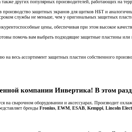
B), а также других популярных производителей, работающих на т
ав производство защитных экранов для щитков НБТ и аналогичн
сроком службы не меньше, чем у оригинальных защитных пласт
нкурентоспособные цены, обеспечивая при этом высокое качест
отовы помочь вам выбрать подходящие защитные пластины или и
ию на весь ассортимент защитных пластин собственного произво
енной компании Инвертика! В этом разде
тся на сварочном оборудовании и аксессуарах. Производит охл
редставляет бренды
Fronius
,
EWM
,
ESAB
,
Kemppi
,
Lincoln Elect