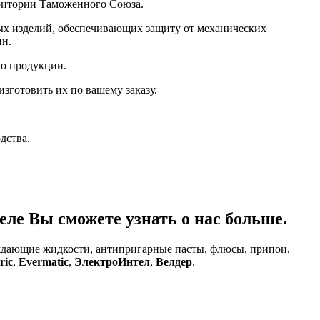
ерритории Таможенного Союза.
ых изделий, обеспечивающих защиту от механических
ин.
во продукции.
зготовить их по вашему заказу.
дства.
ле Вы сможете узнать о нас больше.
аждающие жидкости, антипригарные пасты, флюсы, припои,
ric
,
Evermatic
,
ЭлектроИнтел
,
Велдер
.