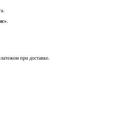
а.
ис»
.
латежом при доставке.