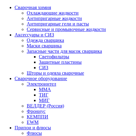
Сварочная химия
Охлаждающие жидкости
Антипригарные жидкости
Антипригарные гели и пасты
Сервисные и промывочные жидкости
Аксессуары и СИЗ
Одежда сварщика
Маски сварщика
Запасные части для масок сварщика
Светофильтры
Защитные пластины
СИЗ
Шторы и одеяла сварочные
Сварочное оборудование
Электроинтел
ММА
ТИГ
МИГ
ВЕЛДЕР (Россия)
Фрониус
КЕМППИ
EWM
Припои и флюсы
Флюсы