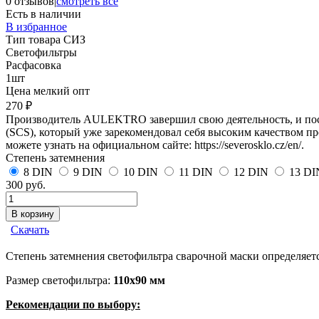
0 отзывов
|
смотреть все
Есть в наличии
В избранное
Тип товара СИЗ
Светофильтры
Расфасовка
1шт
Цена мелкий опт
270 ₽
Производитель AULEKTRO завершил свою деятельность, и пос
(SCS), который уже зарекомендовал себя высоким качеством 
можете узнать на официальном сайте: https://severosklo.cz/en/.
Степень затемнения
8 DIN
9 DIN
10 DIN
11 DIN
12 DIN
13 DI
300 руб.
Скачать
Степень затемнения светофильтра сварочной маски определяет
Размер светофильтра:
110х90 мм
Рекомендации по выбору: