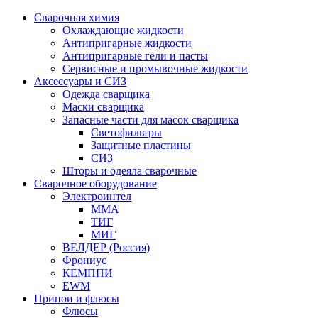
Сварочная химия
Охлаждающие жидкости
Антипригарные жидкости
Антипригарные гели и пасты
Сервисные и промывочные жидкости
Аксессуары и СИЗ
Одежда сварщика
Маски сварщика
Запасные части для масок сварщика
Светофильтры
Защитные пластины
СИЗ
Шторы и одеяла сварочные
Сварочное оборудование
Электроинтел
ММА
ТИГ
МИГ
ВЕЛДЕР (Россия)
Фрониус
КЕМППИ
EWM
Припои и флюсы
Флюсы