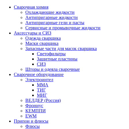
Сварочная химия
Охлаждающие жидкости
Антипригарные жидкости
Антипригарные гели и пасты
Сервисные и промывочные жидкости
Аксессуары и СИЗ
Одежда сварщика
Маски сварщика
Запасные части для масок сварщика
Светофильтры
Защитные пластины
СИЗ
Шторы и одеяла сварочные
Сварочное оборудование
Электроинтел
ММА
ТИГ
МИГ
ВЕЛДЕР (Россия)
Фрониус
КЕМППИ
EWM
Припои и флюсы
Флюсы