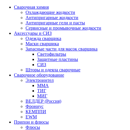
Сварочная химия
Охлаждающие жидкости
Антипригарные жидкости
Антипригарные гели и пасты
Сервисные и промывочные жидкости
Аксессуары и СИЗ
Одежда сварщика
Маски сварщика
Запасные части для масок сварщика
Светофильтры
Защитные пластины
СИЗ
Шторы и одеяла сварочные
Сварочное оборудование
Электроинтел
ММА
ТИГ
МИГ
ВЕЛДЕР (Россия)
Фрониус
КЕМППИ
EWM
Припои и флюсы
Флюсы