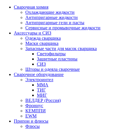
Сварочная химия
Охлаждающие жидкости
Антипригарные жидкости
Антипригарные гели и пасты
Сервисные и промывочные жидкости
Аксессуары и СИЗ
Одежда сварщика
Маски сварщика
Запасные части для масок сварщика
Светофильтры
Защитные пластины
СИЗ
Шторы и одеяла сварочные
Сварочное оборудование
Электроинтел
ММА
ТИГ
МИГ
ВЕЛДЕР (Россия)
Фрониус
КЕМППИ
EWM
Припои и флюсы
Флюсы