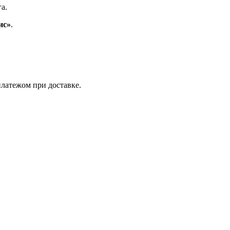
а.
ис»
.
латежом при доставке.