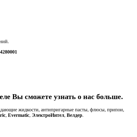
ний.
4280001
ле Вы сможете узнать о нас больше.
аждающие жидкости, антипригарные пасты, флюсы, припои,
ric
,
Evermatic
,
ЭлектроИнтел
,
Велдер
.