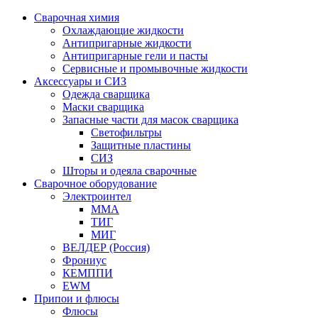
Сварочная химия
Охлаждающие жидкости
Антипригарные жидкости
Антипригарные гели и пасты
Сервисные и промывочные жидкости
Аксессуары и СИЗ
Одежда сварщика
Маски сварщика
Запасные части для масок сварщика
Светофильтры
Защитные пластины
СИЗ
Шторы и одеяла сварочные
Сварочное оборудование
Электроинтел
ММА
ТИГ
МИГ
ВЕЛДЕР (Россия)
Фрониус
КЕМППИ
EWM
Припои и флюсы
Флюсы