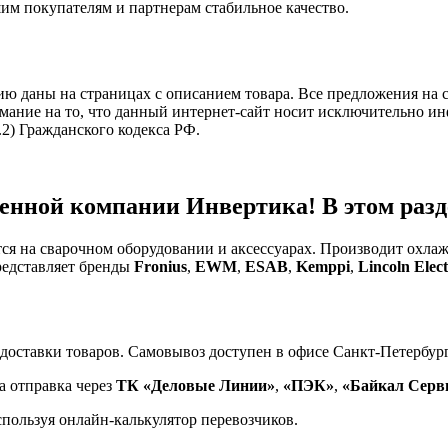
им покупателям и партнерам стабильное качество.
 даны на страницах с описанием товара. Все предложения на с
ание на то, что данный интернет-сайт носит исключительно ин
2) Гражданского кодекса РФ.
енной компании Инвертика! В этом разде
тся на сварочном оборудовании и аксессуарах. Производит охл
редставляет бренды
Fronius
,
EWM
,
ESAB
,
Kemppi
,
Lincoln Elect
доставки товаров. Самовывоз доступен в офисе Санкт-Петербург
а отправка через
ТК «Деловые Линии»
,
«ПЭК»
,
«Байкал Серв
спользуя онлайн-калькулятор перевозчиков.